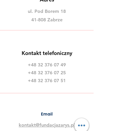
ZARYSOWANKI -
Razem przec
ul. Pod Borem 18
poznaj zwyciężców
cukrzycy. Doł
41-808 Zabrze
kampanii „ZA
swoje zdrowie
Kontakt telefoniczny
+48 32 376 07 49
+48 32 376 07 25
+48 32 376 07 51
Email
kontakt@fundacjazarys.pl