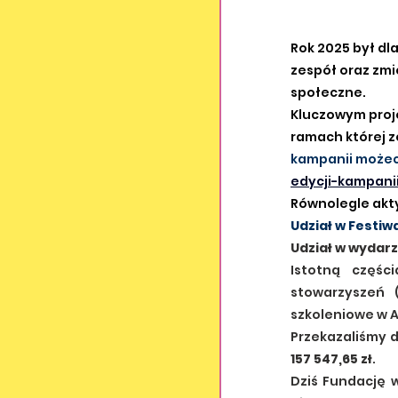
Rok 2025 był dl
zespół oraz zmi
społeczne.
Kluczowym proje
ramach której z
kampanii możeci
edycji-kampani
Równolegle akty
Udział w Festi
Udział w wydar
Istotną częśc
stowarzyszeń 
szkoleniowe w A
Przekazaliśmy d
157 547,65 zł
. 
Dziś Fundację 