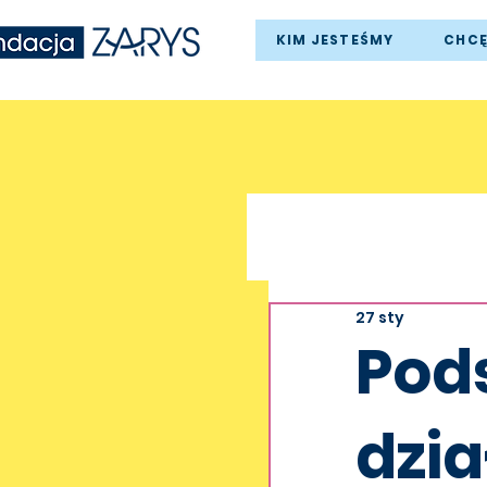
KIM JESTEŚMY
CHC
27 sty
Pod
dzia