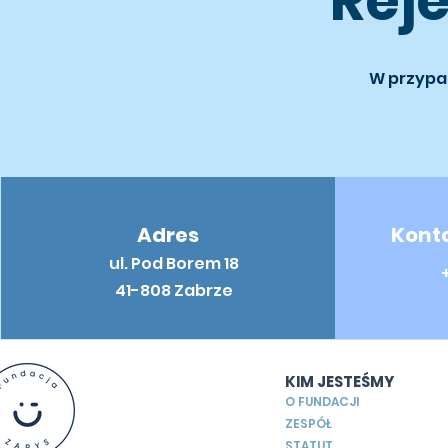
Rej
W przypa
Adres
Konta
ul. Pod Borem 18
41-808 Zabrze
KIM JESTEŚMY
O FUNDACJI
ZESPÓŁ
STATUT