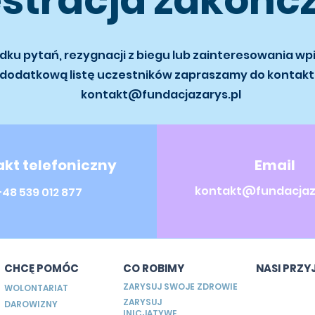
estracja zakońc
dku pytań, rezygnacji z biegu lub zainteresowania w
dodatkową listę uczestników zapraszamy do kontak
kontakt@fundacjazarys.pl
kt telefoniczny
Email
kontakt@fundacjaza
+48 539 012 877
CHCĘ POMÓC
CO ROBIMY
NASI PRZY
ZARYSUJ SWOJE ZDROWIE
WOLONTARIAT
ZARYSUJ
DAROWIZNY
INICJATYWĘ