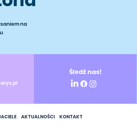
zona
pisaniem na
tu
Śledź nas!
rys.pl
JACIELE
AKTUALNOŚCI
KONTAKT