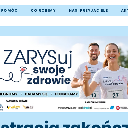
Ę POMÓC
CO ROBIMY
NASI PRZYJACIELE
AK